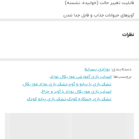
قابلیت تغییر حالت (خوابیده، نشسته)
تشک نرم و راحت با طرح‌های کارتونی جذاب که ساعت‌ها سرگرمی امن
آویزهای حیوانات جذاب و قابل جدا شدن
برای کودک فراهم می‌کند.
ابعاد تشک : 44*72
نظرات
چراغ و موزیک شاد برای تحریک شنوایی و بینایی.
بسته‌بندی جعبه‌ای رنگی، مناسب هدیه
این محصول یک انتخاب عالی برای رشد مهارت‌های حرکتی، تقویت عضلات
دسته‌بندی
:
نوزادی پسرانه
برچسب‌ها :
اسباب بازی آموزشی موزیکال نوزاد
،
پا و دست، هماهنگی چشم و دست، و سرگرمی سالم نوزاد است.
تشک بازی با پیانو و آویز
،
تشک بازی نوزاد موزیکال
،
اسباب بازی موزیکال نوزاد با آویز و چراغ
،
تشک بازی چندکاره کودک
،
تشک بازی پیانو کودک