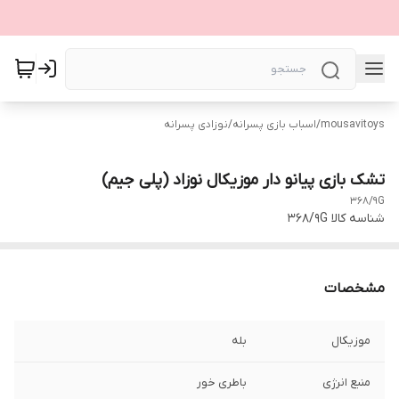
mousavitoys
/
اسباب بازی پسرانه
/
نوزادی پسرانه
تشک بازی پیانو دار موزیکال نوزاد (پلی جیم)
368/9G
شناسه کالا
368/9G
مشخصات
موزیکال
بله
منبع انرژی
باطری خور