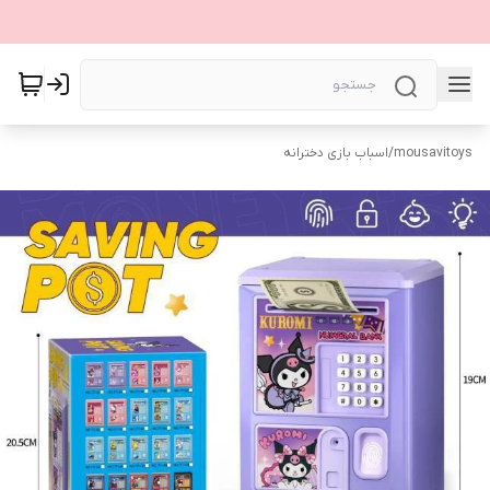
mousavitoys
/
اسباب بازی دخترانه