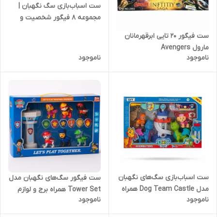
ست اسباب‌بازی سگ نگهبان |
مجموعه ۸ فیگور شخصیت و
سگ | مناسب بالای ۳ سال
ست فیگور ۲۰ تایی ابرقهرمانان
مارول Avengers
ناموجود
ناموجود
ست اسباب‌بازی سگ‌های نگهبان
ست فیگور سگ‌های نگهبان مدل
مدل Dog Team Castle همراه
Tower Set همراه برج و لوازم
ناموجود
ناموجود
اژدها و لوازم جانبی
جانبی