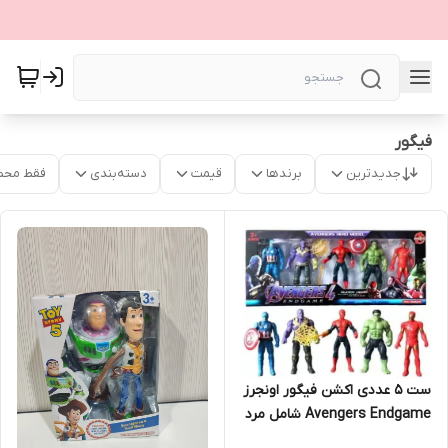
فیگور
جدیدترین
برندها
قیمت
دسته‌بندی
فقط محص
ست ۵ عددی اکشن فیگور اونجرز
Avengers Endgame شامل مرد
آهنی، مرد عنکبوتی، هالک،