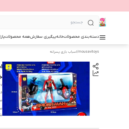
دسته‌بندی محصولات
خانه
پیگیری سفارش
همه محصولات
پاز
mousavitoys
/
اسباب بازی پسرانه
ا
خ
27
دس
س
س
شن