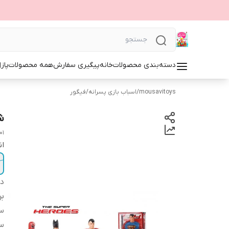
دسته‌بندی محصولات
خانه
پیگیری سفارش
همه محصولات
پاز
mousavitoys
/
اسباب بازی پسرانه
/
فیگور
ش
01
ا
دس
بر
س
س