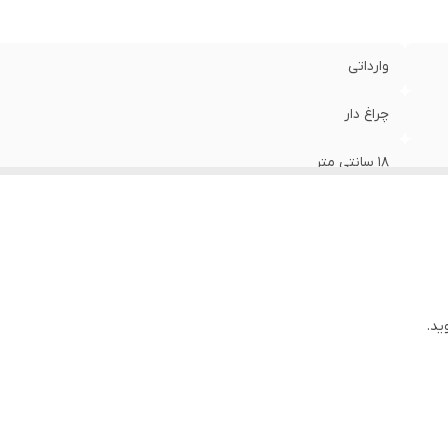
وارداتی
چراغ دار
18 سانتی متر
ید.