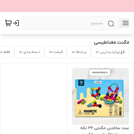
مگنت مغناطیسی
پربازدیدترین
برندها
قیمت
دسته‌بندی
فقط م
ست ساختنی مگنتی ۳۶ تکه