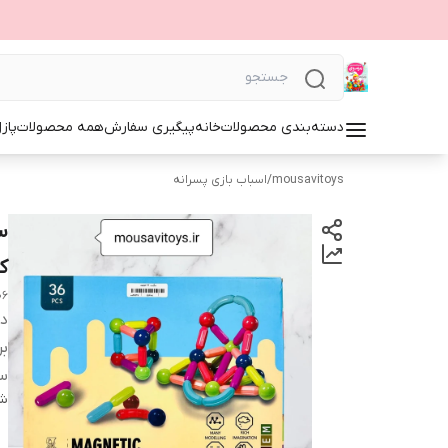
دسته‌بندی محصولات
خانه
پیگیری سفارش
همه محصولات
پاز
mousavitoys
/
اسباب بازی پسرانه
کود
06
دس
بر
س
شن