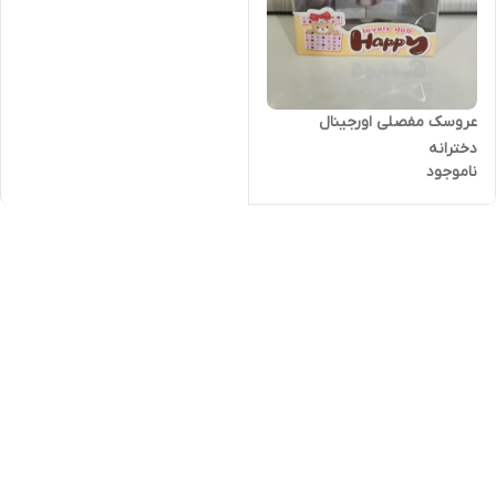
عروسک مفصلی اورجینال
دخترانه
ناموجود