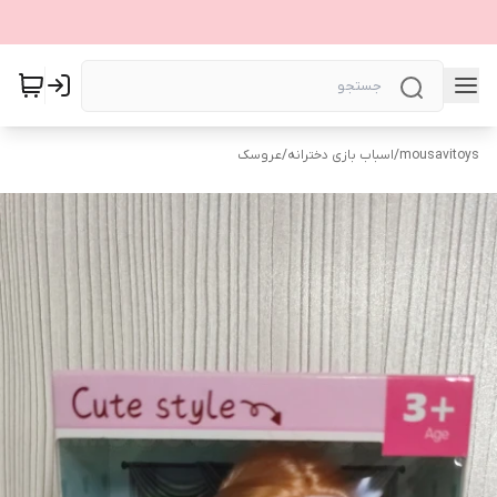
mousavitoys
/
اسباب بازی دخترانه
/
عروسک