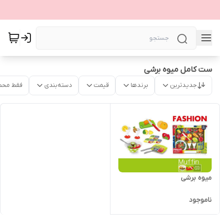
ست کامل میوه برشی
جدیدترین
برندها
قیمت
دسته‌بندی
فقط محص
میوه برشی
ناموجود