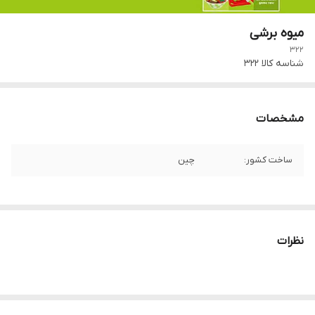
میوه برشی
322
شناسه کالا
322
مشخصات
ساخت کشور:
چین
نظرات