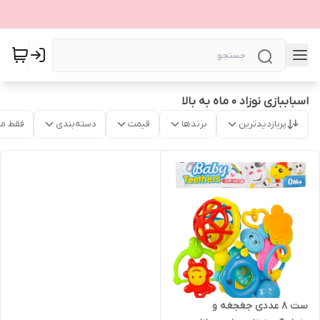
اسباببازی نوزاد 0 ماه به بالا
پربازدیدترین
برندها
قیمت
دسته‌بندی
فقط م
ست ۸ عددی جغجغه و