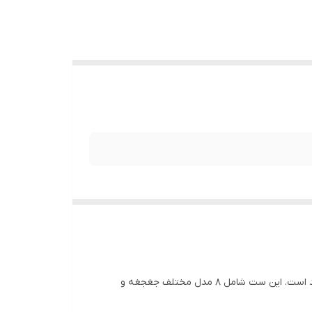
ست ۸ عددی جغجغه و دندان‌گیر نوزاد Baby Teethers Gift Set یک مجموعه کامل و جذاب برای سرگرمی و آرامش نوزادان از بدو تولد است. این ست شامل ۸ مدل مختلف جغجغه و