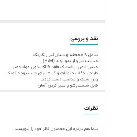
تمامی قطعات از 
شده و به رشد مهارت‌های حرکتی و هماهنگی چشم و دست
نقد و بررسی
این دندان‌گیرها با ایجاد بافت‌های ملایم و قابلیت تکا
شامل ۸ جغجغه و دندان‌گیر رنگارنگ
ملایم نیز تمیز نگه داشتن آن را ساده کرده است.
مناسب سن: از بدو تولد (0M+)
جنس ایمن: پلاستیک فاقد BPA، بدون مواد مضر
طراحی جذاب حیوانات و گل‌ها برای جلب توجه کودک
این محصول به دلیل طراحی جذاب و کارایی بالا، گزینه‌ای
وزن سبک و مناسب دست کودک
قابل شست‌وشو و تمیز کردن آسان
تقویت مهارت‌های حرکتی و حواس پنج‌گانه
تنوع بافت و صدا برای سرگرمی طولانی‌تر
نظرات
شما هم درباره این محصول نظر خود را بنویسید.