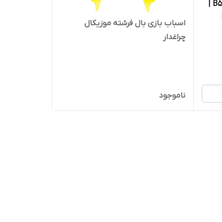
کلید موزیکال کودک مدل 855-B5A |
اسباب بازی بال فرشته موزیکال
چراغدار
ناموجود