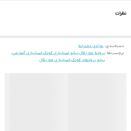
تقویت مهارت‌های شنیداری و بینایی
افزایش هماهنگی بین دست و چشم
نظرات
سرگرم‌کننده و آموزشی
دسته‌بندی
:
نوزادی دخترانه
برچسب‌ها :
پروانه موزیکال
،
پیانو اسباببازی کودک
،
اسباببازی آموزشی
،
پیانو پروانهای کودک
،
اسباببازی موزیکال