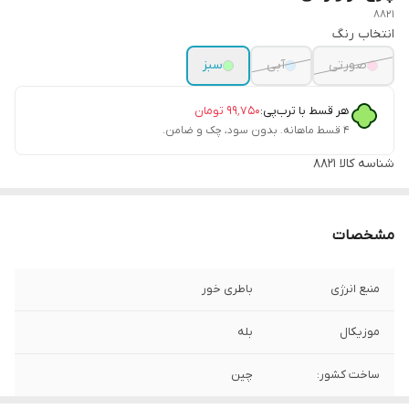
8821
انتخاب رنگ
صورتی
آبی
سبز
هر قسط با ترب‌پی:
۹۹٬۷۵۰
تومان
۴ قسط ماهانه. بدون سود، چک و ضامن.
شناسه کالا
8821
مشخصات
منبع انرژی
باطری خور
موزیکال
بله
ساخت کشور:
چین