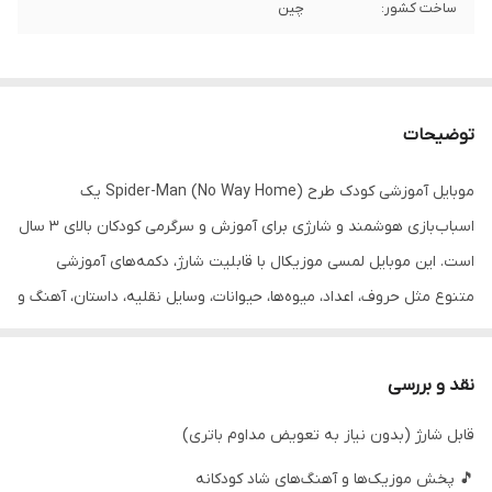
ساخت کشور:
چین
توضیحات
موبایل آموزشی کودک طرح Spider-Man (No Way Home) یک
اسباب‌بازی هوشمند و شارژی برای آموزش و سرگرمی کودکان بالای ۳ سال
است. این موبایل لمسی موزیکال با قابلیت شارژ، دکمه‌های آموزشی
متنوع مثل حروف، اعداد، میوه‌ها، حیوانات، وسایل نقلیه، داستان، آهنگ و
افکت‌های صوتی دارد.
نقد و بررسی
با طراحی مشابه گوشی‌های هوشمند واقعی و تم پرطرفدار اسپایدرمن،
قابل شارژ (بدون نیاز به تعویض مداوم باتری)
کودک شما همزمان بازی می‌کند، یاد می‌گیرد و سرگرم می‌شود. انتخابی
عالی برای هدیه تولد، مهدکودک و آموزش‌های اولیه.
🎵 پخش موزیک‌ها و آهنگ‌های شاد کودکانه