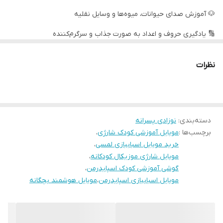
🐶 آموزش صدای حیوانات، میوه‌ها و وسایل نقلیه
🔢 یادگیری حروف و اعداد به صورت جذاب و سرگرم‌کننده
📱 طراحی شبیه موبایل واقعی برای ایجاد هیجان در کودک
نظرات
🕷️ طرح محبوب اسپایدرمن (Spider-Man No Way Home)
👶 مناسب برای کودکان بالای ۳ سال
دسته‌بندی
:
نوزادی پسرانه
برچسب‌ها :
موبایل آموزشی کودک شارژی
،
خرید موبایل اسباببازی لمسی
،
موبایل شارژی موزیکال کودکانه
،
گوشی آموزشی کودک اسپایدرمن
،
موبایل اسباببازی اسپایدرمن
،
موبایل هوشمند بچگانه