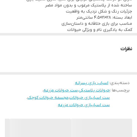
رنگ‌آمیزی نزدیک به نمونه واقعی باعث جذابیت بیشتر برای کودک
ساخته شده از پلاستیک مرغوب و بدون مواد مضر
جزئیات رنگ و شکل نزدیک به واقعیت
می‌شود.
ابعاد بسته: ۲۸×۲۱×۴.۵ سانتی‌متر
مناسب برای بازی خلاقانه و داستان‌سازی
کمک به یادگیری نام و ویژگی حیوانات
این محصول سبک و قابل‌حمل بوده و می‌تواند هم در خانه و هم در
قابل شست‌وشو و نگهداری آسان
فضای باز به کار رود.
نظرات
دسته‌بندی
:
اسباب بازی پسرانه
برچسب‌ها :
حیوانات پلاستیکی
،
ست حیوانات مزرعه
،
ست اسباببازی حیوانات
،
مجسمه حیوانات کوچک
،
ست اسباببازی حیوانات مزرعه