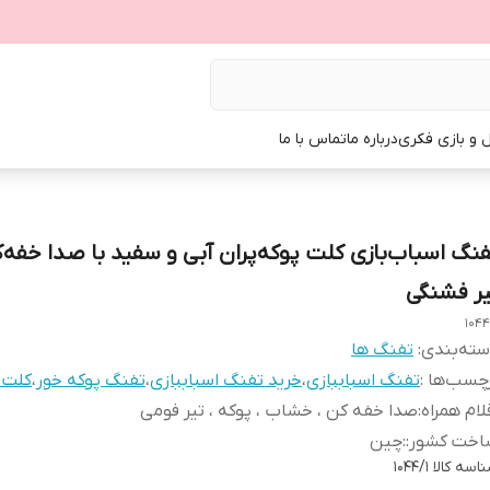
ل و بازی فکری
درباره ما
تماس با ما
فنگ اسباب‌بازی کلت پوکه‌پران آبی و سفید با صدا خفه‌
یر فشنگی
1044
ته‌بندی
:
تفنگ ها
چسب‌ها :
تفنگ اسباببازی
،
خرید تفنگ اسباببازی
،
تفنگ پوکه خور
،
کلت پ
لام همراه
:
صدا خفه کن ، خشاب ، پوکه ، تیر فومی
اخت کشور:
:
چین
اسه کالا
1044/1