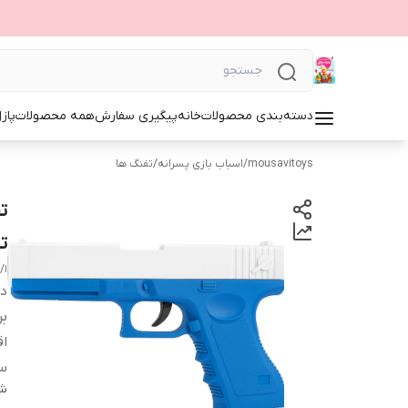
دسته‌بندی محصولات
خانه
پیگیری سفارش
همه محصولات
پاز
mousavitoys
/
اسباب بازی پسرانه
/
تفنگ ها
ت
ت
/1
دس
بر
اق
س
شن