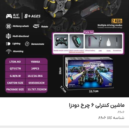
ماشین کنترلی 6 چرخ دودزا
8906
شناسه کالا
8906