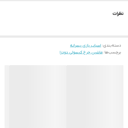
کنترل از راه دور بی‌سیم (2.4GHz)
قابلیت حرکت همه‌جهته
(Multi-directional)
نظرات
چرخ‌های McNamp
برای چرخش و حرکات ۳۶۰ درجه (360° Rotate)
چراغ‌دار (Lighting)
دریفت و حرکات نمایشی حرفه‌ای
دسته‌بندی
:
اسباب بازی پسرانه
قابلیت پاشش بخار (Atomizing)
برچسب‌ها :
ماشین چرخ کپسولی دودزا
بدنه آلیاژی (Alloy Shell)
: مقاوم در برابر ضربه
اقلام داخل بسته:
کنترل دستی (Gamepad)
کنترل ساعت مچی (اختیاری)
باتری لیتیومی قابل شارژ
کابل شارژ USB
قیف آب برای بخارساز
پیچ‌گوشتی مخصوص