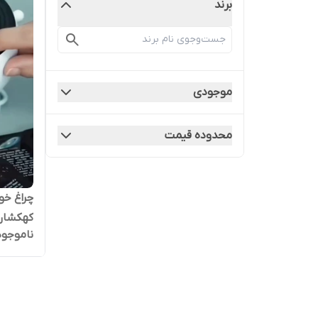
برند
موجودی
محدوده قیمت
چراغ خو
کهکشان 
ناموجود