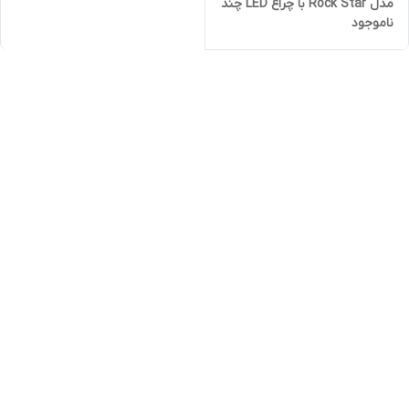
مدل Rock Star با چراغ LED چند
ناموجود
رنگ و موزیک