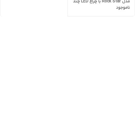
مدل Rock Star با چراغ LED چند
ناموجود
رنگ و موزیک