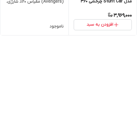
مدل Stunt Car چرخشی ۳۶۰
(Avengers) مقیاس 1:20، شارژی،
درجه شارژی
دودزا
3,969,000
افزودن به سبد
ناموجود