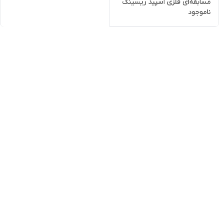
مسابقه‌ای فلزی اسپید ریسینگ
ناموجود
۴۴ عددی به همراه ۲ لانچر –
مناسب کودکان ۳ سال به بالا