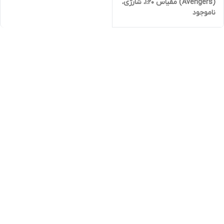
(Avengers) مقیاس 1:20، شارژی،
ناموجود
دودزا