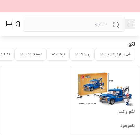
لگو
پربازدیدترین
برندها
قیمت
دسته‌بندی
فقط م
لگو وانت
ناموجود