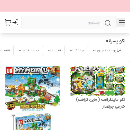
لگو پسرانه
پربازدیدترین
برندها
قیمت
دسته‌بندی
فقط م
لگو ماینکرافت ( ماین کرافت)
خارجی چراغدار