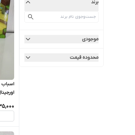
برند
موجودی
محدوده قیمت
اورجینا
35,000