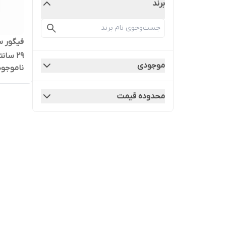
برند
فیگور س
۲۹ سانتی با صدا |
موجودی
ناموجود
محدوده قیمت