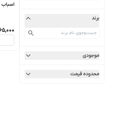
اسباب ب
برند
65,000
موجودی
محدوده قیمت