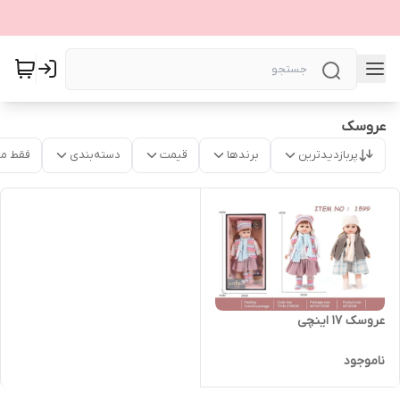
عروسک
پربازدیدترین
برندها
قیمت
دسته‌بندی
فقط م
عروسک 17 اینچی
ناموجود