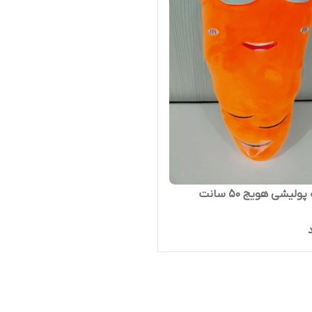
عروسک پولیشی هویج 50 سانت