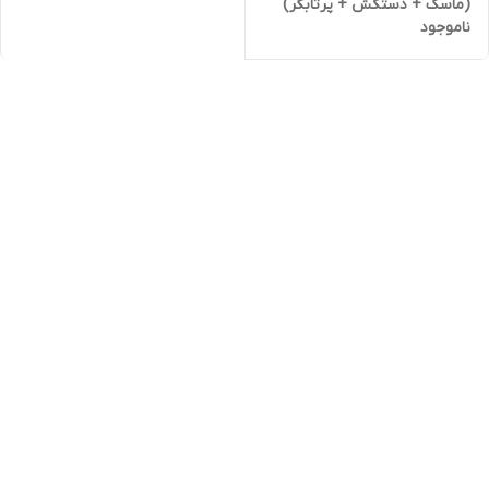
(ماسک + دستکش + پرتابگر)
ناموجود