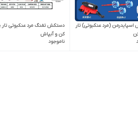
سپایدرمن (مرد عنکبوتی) تار
دستکش تفنگ مرد عنکبوتی تار پ
کن
کن و آبپاش
ناموجود