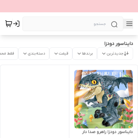
دایناسور دودزا
جدیدترین
برندها
قیمت
دسته‌بندی
فقط محص
دایناسور دودزا راهرو صدا دار