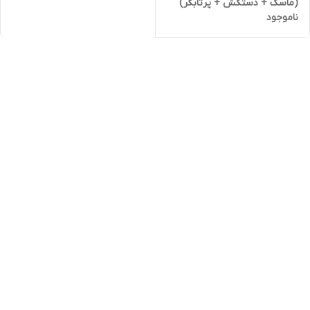
(ماسک + دستکش + پرتابگر)
ناموجود