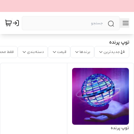
توپ پرنده
جدیدترین
برندها
قیمت
دسته‌بندی
فقط محص
توپ پرنده