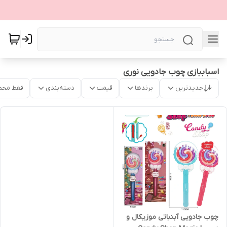
اسباببازی چوب جادویی نوری
جدیدترین
برندها
قیمت
دسته‌بندی
فقط محص
چوب جادویی آبنباتی موزیکال و