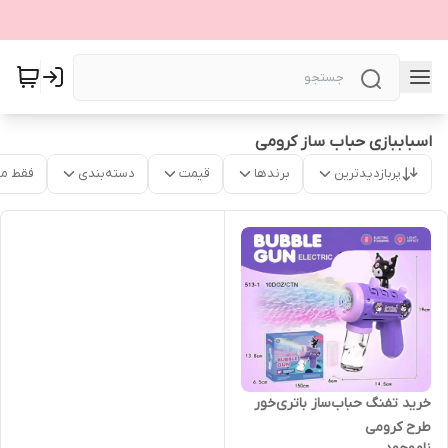
اسباببازی حباب ساز کرومی
پربازدیدترین
برندها
قیمت
دسته‌بندی
فقط م
خرید تفنگ حباب‌ساز باتری‌خور
طرح کرومی