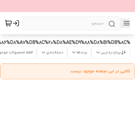
%D8%B3%D8%AA%20%DA%86%D8%A7%DB%8C%20%D8%AE%D9%88%D8%B1%DB%8C
پربازدیدترین
برندها
دسته‌بندی
فقط محصولات موجو
کالایی در این صفحه موجود نیست