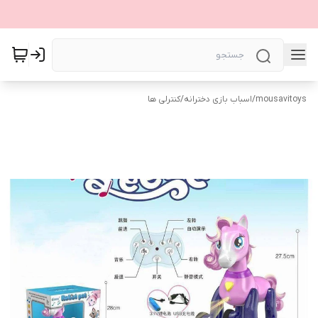
mousavitoys
/
اسباب بازی دخترانه
/
کنترلی ها