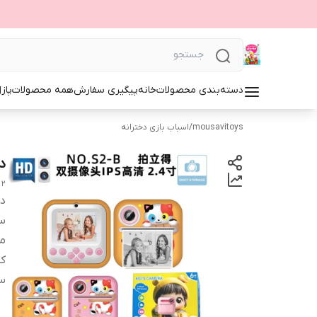
دسته‌بندی محصولات
خانه
پیگیری سفارش
همه محصولات
پاز
mousavitoys
/
اسباب بازی دخترانه
د
2
دس
س
من
ک
س