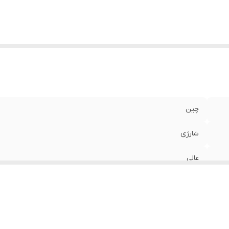
چین
شارژی
عالی
چاپ فوری