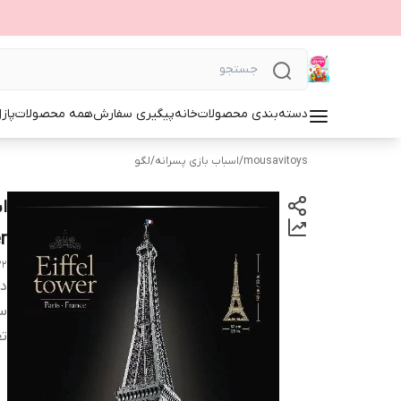
دسته‌بندی محصولات
خانه
پیگیری سفارش
همه محصولات
پاز
mousavitoys
/
اسباب بازی پسرانه
/
لگو
wer
22
دس
س
تع