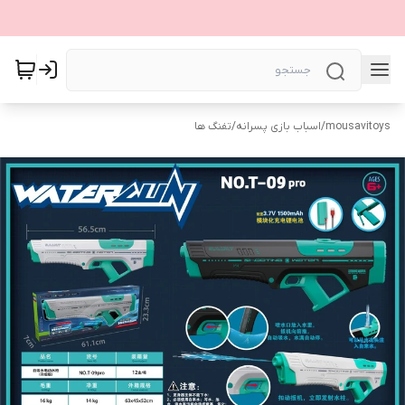
mousavitoys
/
اسباب بازی پسرانه
/
تفنگ ها