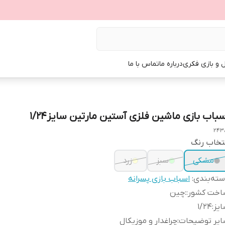
ل و بازی فکری
درباره ما
تماس با ما
سباب بازی ماشین فلزی آستین مارتین سایز1/24
243
تخاب رنگ
مشکی
سبز
زرد
ته‌بندی
:
اسباب بازی پسرانه
اخت کشور:
:
چین
یز
:
1/24
ایر توضیحات
:
چراغدار و موزیکال