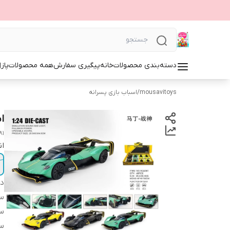
دسته‌بندی محصولات
خانه
پیگیری سفارش
همه محصولات
پاز
mousavitoys
/
اسباب بازی پسرانه
ا
81
ان
دس
س
سا
س