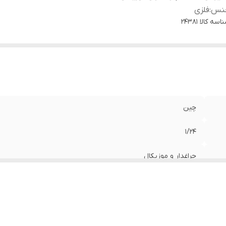
نس
:
فلزی
اسه کالا
24381
چین
1/24
چراغدار و موزیکال
فلزی