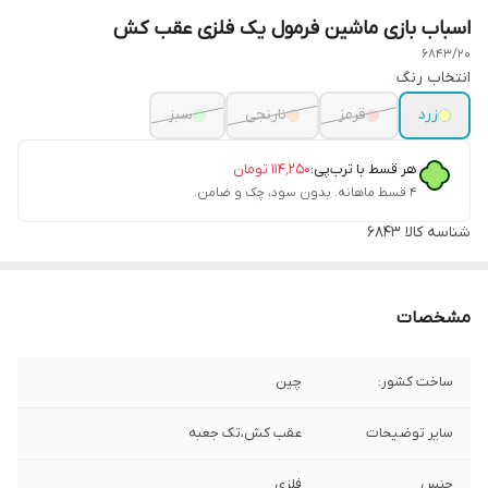
اسباب بازی ماشین فرمول یک فلزی عقب کش
6843/20
انتخاب رنگ
زرد
قرمز
نارنجی
سبز
هر قسط با ترب‌پی:
۱۱۴٬۲۵۰
تومان
۴ قسط ماهانه. بدون سود، چک و ضامن.
شناسه کالا
6843
مشخصات
ساخت کشور:
چین
سایر توضیحات
عقب کش،تک جعبه
جنس
فلزی