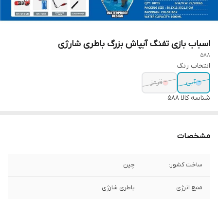
اسباب بازی تفنگ آبپاش بزرگ باطری شارژی
588
انتخاب رنگ
آبی
قرمز
شناسه کالا
588
مشخصات
ساخت کشور:
چین
منبع انرژی
باطری شارژی