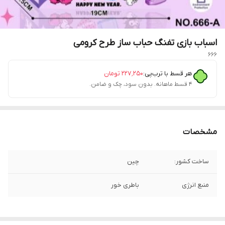
اسباب بازی تفنگ حباب ساز طرح کرومی
666
هر قسط با ترب‌پی:
۲۲۷٬۲۵۰
تومان
۴ قسط ماهانه. بدون سود، چک و ضامن.
مشخصات
ساخت کشور:
چین
منبع انرژی
باطری خور