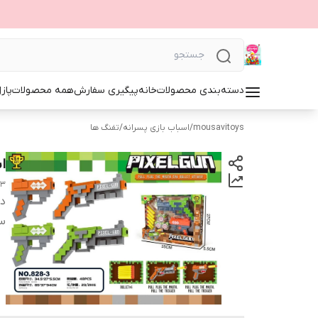
دسته‌بندی محصولات
خانه
پیگیری سفارش
همه محصولات
پاز
mousavitoys
/
اسباب بازی پسرانه
/
تفنگ ها
اس
/3
دس
س