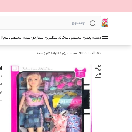
دسته‌بندی محصولات
خانه
پیگیری سفارش
همه محصولات
پاز
mousavitoys
/
اسباب بازی دخترانه
/
عروسک
ا
88
دس
بر
س